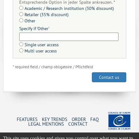
Entsprechende Option in jeder Spalte ankreuzen. *
Academic / Research institution (30% discount)
Retailer (35% discount)
Other
Specify if 'Other'
Single user access
Multi user access
* required field / champ obligatoire / Pflichtfeld
Contact us
FEATURES
KEY TRENDS
ORDER
FAQ
LEGAL MENTIONS
CONTACT
This site uses cookies and gives you control over what you want to