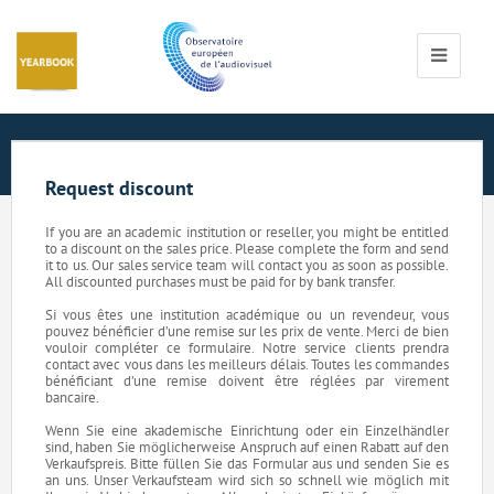
Cookies management panel
Toggle
navigati
Request discount
If you are an academic institution or reseller, you might be entitled
to a discount on the sales price. Please complete the form and send
it to us. Our sales service team will contact you as soon as possible.
All discounted purchases must be paid for by bank transfer.
Si vous êtes une institution académique ou un revendeur, vous
pouvez bénéficier d’une remise sur les prix de vente. Merci de bien
vouloir compléter ce formulaire. Notre service clients prendra
contact avec vous dans les meilleurs délais. Toutes les commandes
bénéficiant d’une remise doivent être réglées par virement
bancaire.
Wenn Sie eine akademische Einrichtung oder ein Einzelhändler
sind, haben Sie möglicherweise Anspruch auf einen Rabatt auf den
Verkaufspreis. Bitte füllen Sie das Formular aus und senden Sie es
an uns. Unser Verkaufsteam wird sich so schnell wie möglich mit